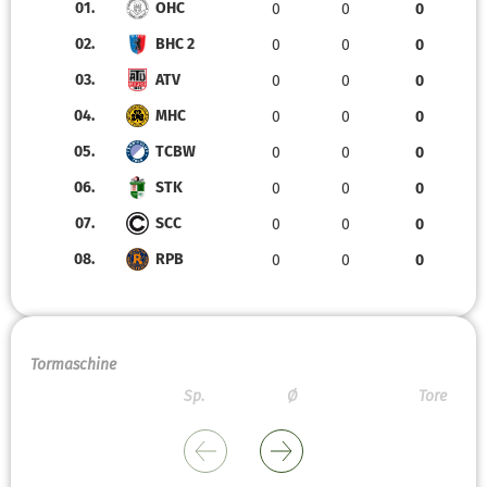
01.
OHC
0
0
0
02.
BHC 2
0
0
0
03.
ATV
0
0
0
04.
MHC
0
0
0
05.
TCBW
0
0
0
06.
STK
0
0
0
07.
SCC
0
0
0
08.
RPB
0
0
0
Tormaschine
Sp.
Ø
Tore