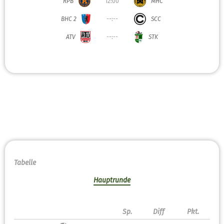
RPB
12:00
MHC
BHC 2
--:--
SCC
ATV
--:--
STK
Tabelle
Hauptrunde
Sp.
Diff
Pkt.