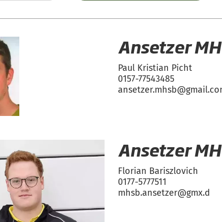
Ansetzer M
Paul Kristian Picht
0157-77543485
ansetzer.mhsb@gmail.co
Ansetzer M
Florian Bariszlovich
0177-5777511
mhsb.ansetzer@gmx.d