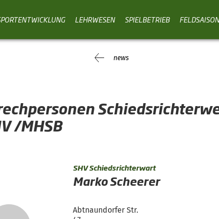
SPORTENTWICKLUNG
LEHRWESEN
SPIELBETRIEB
FELDSAISO
news
rechpersonen Schiedsrichterw
HV /MHSB
SHV Schiedsrichterwart
Marko Scheerer
Abtnaundorfer Str.