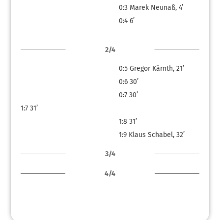
0:3
Marek Neunaß, 4’
0:4
6’
2/4
0:5
Gregor Kärnth, 21’
0:6
30’
0:7
30’
1:7
31’
1:8
31’
1:9
Klaus Schabel, 32’
3/4
4/4