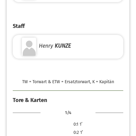
Staff
Henry
KUNZE
TW = Torwart & ETW = Ersatztorwart, K = Kapitän
Tore & Karten
1/4
0:1
1’
0:2
1’