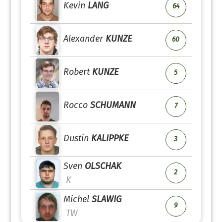
Kevin
LANG
64
Alexander
KUNZE
60
Robert
KUNZE
5
Rocco
SCHUMANN
7
Dustin
KALIPPKE
3
Sven
OLSCHAK
2
K
Michel
SLAWIG
9
TW