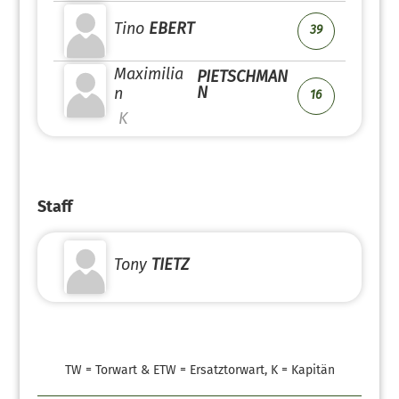
Tino
EBERT
39
Maximilia
PIETSCHMAN
N
n
16
K
Staff
Tony
TIETZ
TW = Torwart & ETW = Ersatztorwart, K = Kapitän