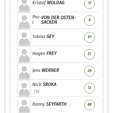
Kristof
WOLDAG
17
Pau
VON DER OSTEN-
8
SACKEN
l
Tobias
GEY
81
Hagen
FREY
57
Jens
WERNER
26
Nick
SROKA
12
TW
Ronny
SEYFARTH
86