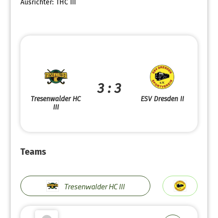
Ausrichter:
THC III
3 : 3
Tresenwalder HC
ESV Dresden II
III
Teams
Tresenwalder HC III