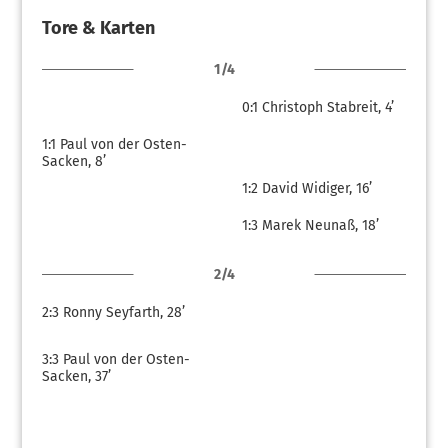
Tore & Karten
1/4
0:1
Christoph Stabreit, 4’
1:1
Paul von der Osten-
Sacken, 8’
1:2
David Widiger, 16’
1:3
Marek Neunaß, 18’
2/4
2:3
Ronny Seyfarth, 28’
3:3
Paul von der Osten-
Sacken, 37’