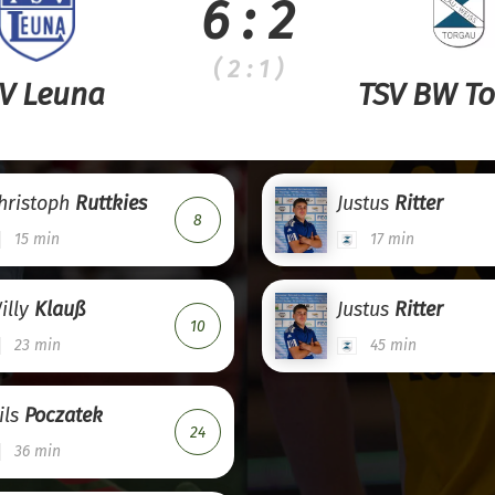
6 : 2
( 2 : 1 )
V Leuna
TSV BW T
hristoph
Ruttkies
Justus
Ritter
8
15 min
17 min
illy
Klauß
Justus
Ritter
10
23 min
45 min
ils
Poczatek
24
36 min