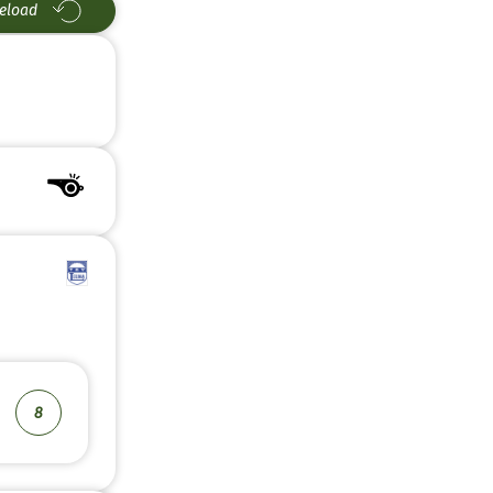
eload
8