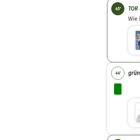
TOR 
45'
Wie 
grün
44'