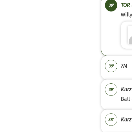
TOR 
39'
Will
7M
39'
Kurz
39'
Ball
Kurz
38'