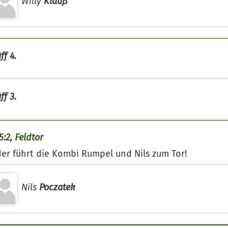
Willy
Klauß
ff 4.
ff 3.
5:2, Feldtor
er führt die Kombi Rumpel und Nils zum Tor!
Nils
Poczatek