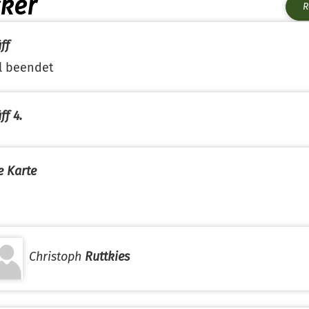
cker
R
ff
l beendet
ff 4.
e Karte
Christoph
Ruttkies