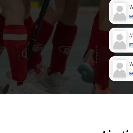
W
N
W