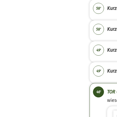
Kurz
58'
Kurz
58'
Kurz
49'
Kurz
49'
TOR 
46'
wies