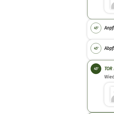
Anpfi
45'
Abpfi
45'
TOR 
45'
Wied