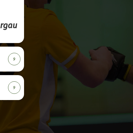
orgau
9
9