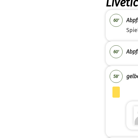
Liveti
Abpfi
60'
Spie
Abpfi
60'
gelb
58'