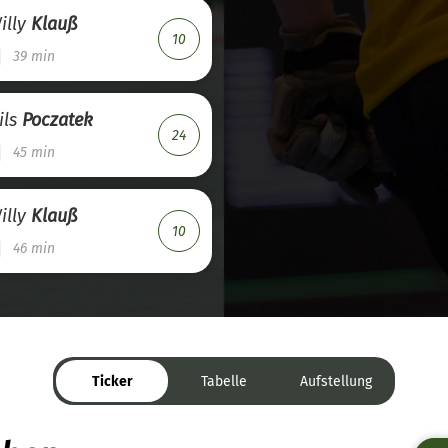
illy
Klauß
10
39 min
ils
Poczatek
24
45 min
illy
Klauß
10
46 min
Ticker
Tabelle
Aufstellung