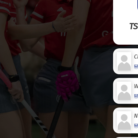
TS
C
W
N