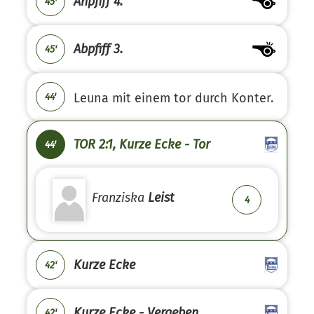
Anpfiff 4.
45'
Abpfiff 3.
45'
Leuna mit einem tor durch Konter.
44'
TOR 2:1, Kurze Ecke - Tor
44'
Franziska
Leist
4
Kurze Ecke
42'
Kurze Ecke - Vergeben
42'