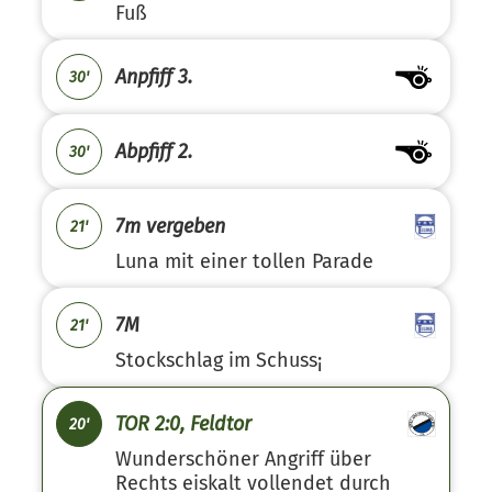
Fuß
Anpfiff 3.
30'
Abpfiff 2.
30'
7m vergeben
21'
Luna mit einer tollen Parade
7M
21'
Stockschlag im Schuss¡
TOR 2:0, Feldtor
20'
Wunderschöner Angriff über
Rechts eiskalt vollendet durch