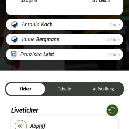
SSC Jena
TSV Leuna
Antonia
Koch
2 min
Janne
Bergmann
20 min
Franziska
Leist
44 min
Ticker
Tabelle
Aufstellung
Liveticker
Abpfiff
60'