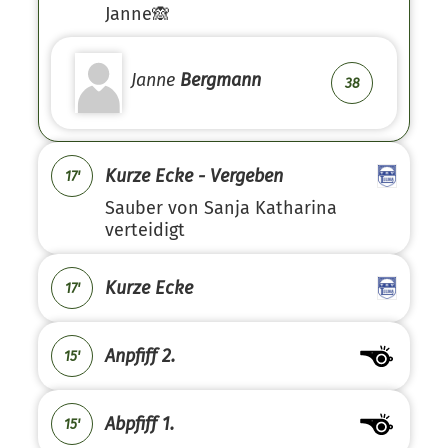
Janne🙈
Janne
Bergmann
38
Kurze Ecke - Vergeben
17'
Sauber von Sanja Katharina
verteidigt
Kurze Ecke
17'
Anpfiff 2.
15'
Abpfiff 1.
15'