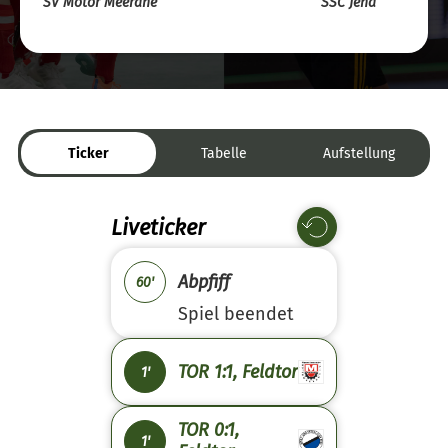
SV Motor Meerane
SSC Jena
Ticker
Tabelle
Aufstellung
Liveticker
Abpfiff
60'
Spiel beendet
TOR 1:1, Feldtor
1'
TOR 0:1,
1'