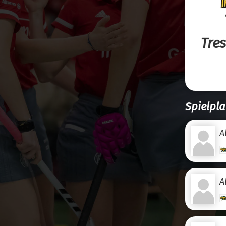
Tre
Spielpla
A
A