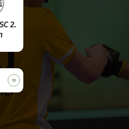
SC 2.
n
10