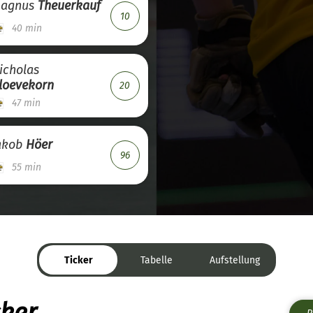
agnus
Theuerkauf
10
40 min
icholas
loevekorn
20
47 min
akob
Höer
96
55 min
Ticker
Tabelle
Aufstellung