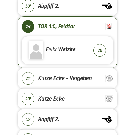
Abpfiff 2.
30'
TOR 1:0, Feldtor
24'
Felix
Wetzke
20
Kurze Ecke - Vergeben
21'
Kurze Ecke
20'
Anpfiff 2.
15'