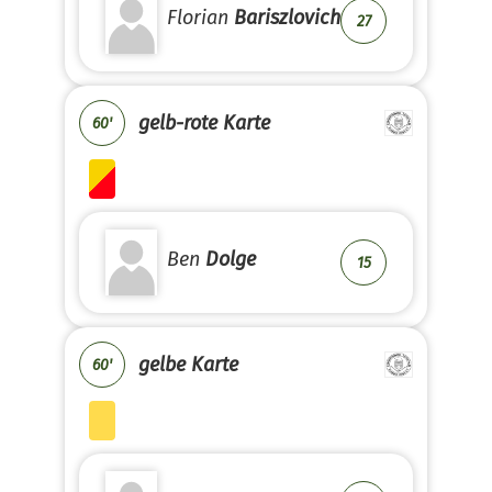
Florian
Bariszlovich
27
gelb-rote Karte
60'
Ben
Dolge
15
gelbe Karte
60'