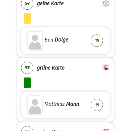
gelbe Karte
54'
Ben
Dolge
15
grüne Karte
53'
Matthias
Mann
19