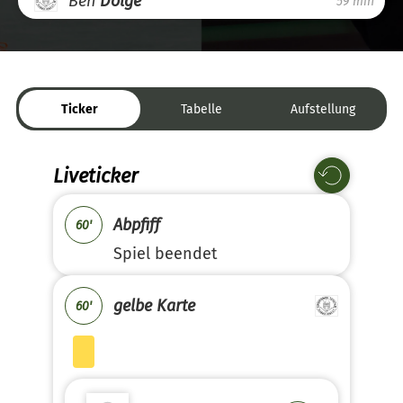
Ben
Dolge
59 min
Ticker
Tabelle
Aufstellung
Liveticker
Abpfiff
60'
Spiel beendet
gelbe Karte
60'