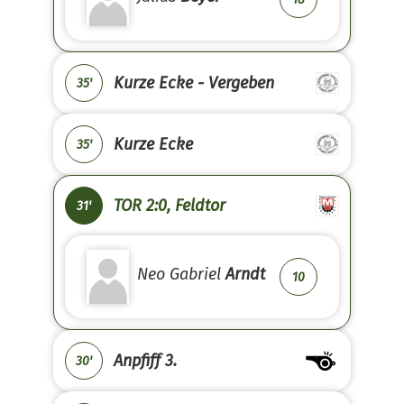
Kurze Ecke - Vergeben
35'
Kurze Ecke
35'
TOR 2:0, Feldtor
31'
Neo Gabriel
Arndt
10
Anpfiff 3.
30'