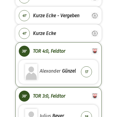
Kurze Ecke - Vergeben
41'
Kurze Ecke
41'
TOR 4:0, Feldtor
38'
Alexander
Günzel
17
TOR 3:0, Feldtor
38'
Julius
Beyer
18