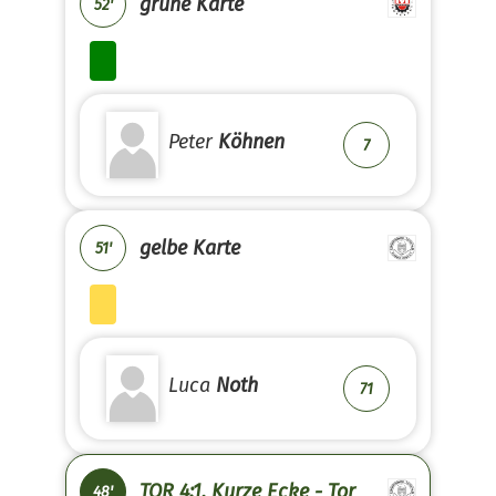
grüne Karte
52'
Peter
Köhnen
7
gelbe Karte
51'
Luca
Noth
71
TOR 4:1, Kurze Ecke - Tor
48'