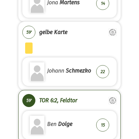
Jona
Martens
14
gelbe Karte
59'
Johann
Schmezko
22
TOR 6:2, Feldtor
59'
Ben
Dolge
15