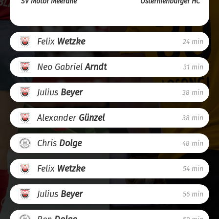
SV Motor Meerane
Osternienburger HC
Felix
Wetzke
24 min
Neo Gabriel
Arndt
31 min
Julius
Beyer
38 min
Alexander
Günzel
38 min
Chris
Dolge
48 min
Felix
Wetzke
54 min
Julius
Beyer
56 min