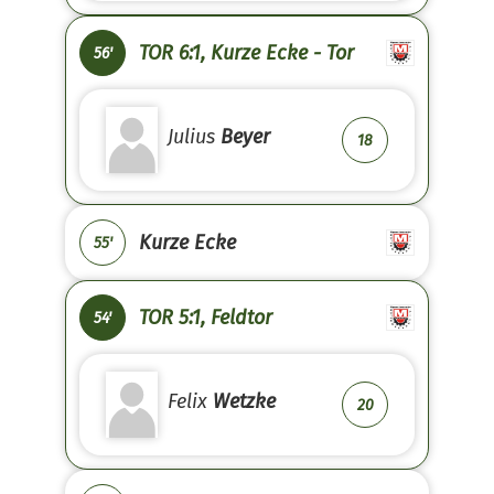
TOR 6:1, Kurze Ecke - Tor
56'
Julius
Beyer
18
Kurze Ecke
55'
TOR 5:1, Feldtor
54'
Felix
Wetzke
20