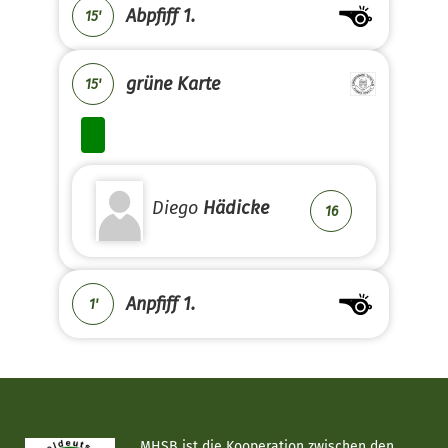
Abpfiff 1.
15'
grüne Karte
15'
Diego
Hädicke
16
Anpfiff 1.
1'
MHSB ist die Kooperation zwischen den