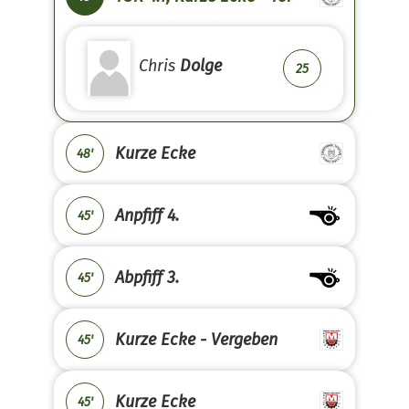
Chris
Dolge
25
Kurze Ecke
48'
Anpfiff 4.
45'
Abpfiff 3.
45'
Kurze Ecke - Vergeben
45'
Kurze Ecke
45'