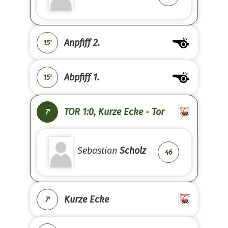
Anpfiff 2.
15'
Abpfiff 1.
15'
TOR 1:0, Kurze Ecke - Tor
7'
Sebastian
Scholz
46
Kurze Ecke
7'