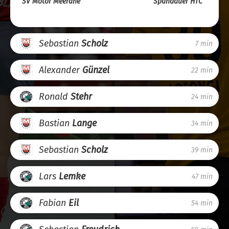
SV Motor Meerane
Spandauer HTC
Sebastian
Scholz
7 min
Alexander
Günzel
22 min
Ronald
Stehr
24 min
Bastian
Lange
34 min
Sebastian
Scholz
39 min
Lars
Lemke
47 min
Fabian
Eil
54 min