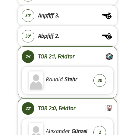
Anpfiff 3.
30'
Abpfiff 2.
30'
TOR 2:1, Feldtor
24'
Ronald
Stehr
30
TOR 2:0, Feldtor
22'
Alexander
Günzel
2