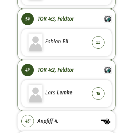
TOR 4:3, Feldtor
54'
Fabian
Eil
55
TOR 4:2, Feldtor
47'
Lars
Lemke
18
Anpfiff 4.
45'