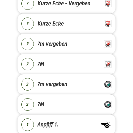
Kurze Ecke - Vergeben
7'
Kurze Ecke
7'
7m vergeben
7'
7M
7'
7m vergeben
3'
7M
3'
Anpfiff 1.
1'