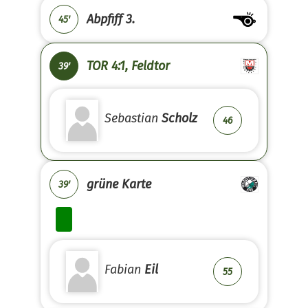
Abpfiff 3.
45'
TOR 4:1, Feldtor
39'
Sebastian
Scholz
46
grüne Karte
39'
Fabian
Eil
55