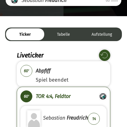
Sebastian
Freudrich
60 min
Ticker
Tabelle
Aufstellung
Liveticker
Abpfiff
60'
Spiel beendet
TOR 4:4, Feldtor
60'
Sebastian
Freudrich
14