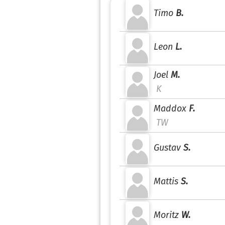
Timo
B.
Leon
L.
Joel
M.
K
Maddox
F.
TW
Gustav
S.
Mattis
S.
Moritz
W.