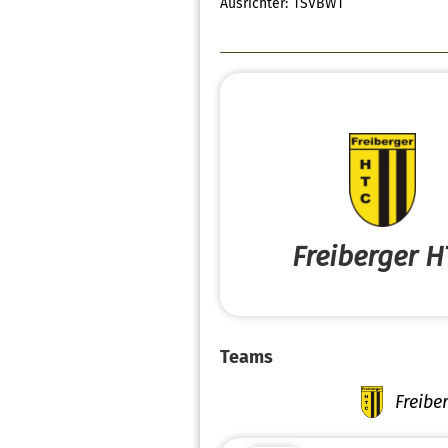
Ausrichter:
TSVBWT
Freiberger H
Teams
Freibe