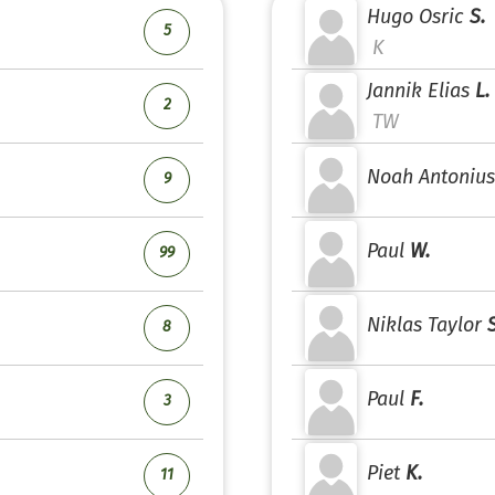
Hugo Osric
S.
5
K
Jannik Elias
L.
2
TW
Noah Antonius
9
Paul
W.
99
Niklas Taylor
S
8
Paul
F.
3
Piet
K.
11