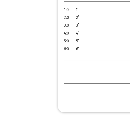
1:0
1’
2:0
2’
3:0
3’
4:0
4’
5:0
5’
6:0
6’