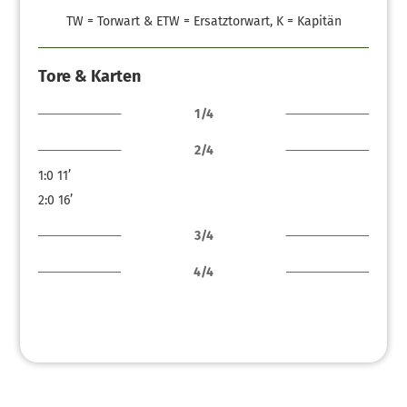
TW = Torwart & ETW = Ersatztorwart, K = Kapitän
Tore & Karten
1/4
2/4
1:0
11’
2:0
16’
3/4
4/4