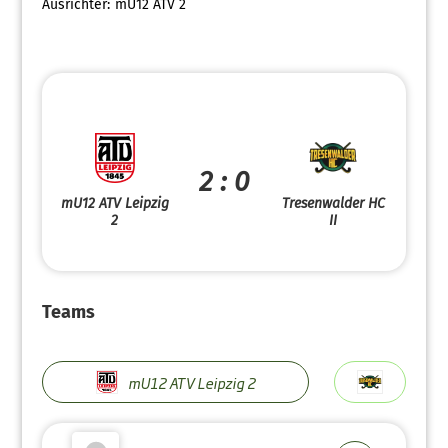
Ausrichter:
mU12 ATV 2
2 : 0
mU12 ATV Leipzig
Tresenwalder HC
2
II
Teams
mU12 ATV Leipzig 2