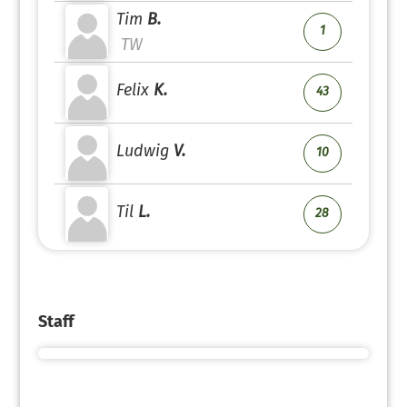
Tim
B.
1
TW
Felix
K.
43
Ludwig
V.
10
Til
L.
28
Staff