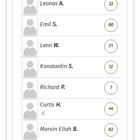
Leonas
A.
22
Emil
S.
80
Lenn
W.
21
Konstantin
S.
12
Richard
P.
7
Curtis
H.
44
K
Marvin Eliah
B.
82