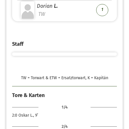
Dorian
L.
1
TW
Staff
TW = Torwart & ETW = Ersatztorwart, K = Kapitän
Tore & Karten
1/4
2:0
Oskar L., 9’
2/4