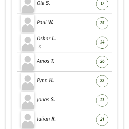
Ole
S.
17
Paul
W.
25
Oskar
L.
24
K
Amos
T.
26
Fynn
H.
22
Jonas
S.
23
Julian
R.
21