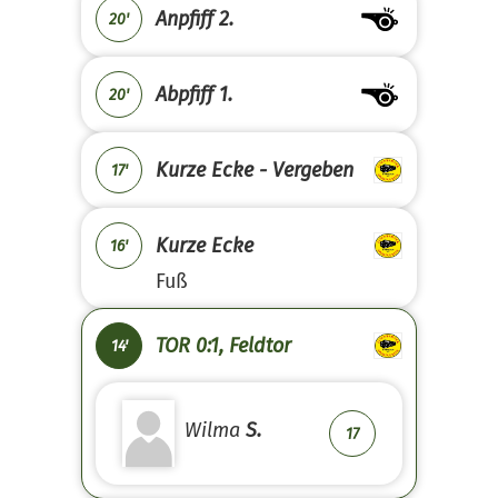
Anpfiff 2.
20'
Abpfiff 1.
20'
Kurze Ecke - Vergeben
17'
Kurze Ecke
16'
Fuß
TOR 0:1, Feldtor
14'
Wilma
S.
17