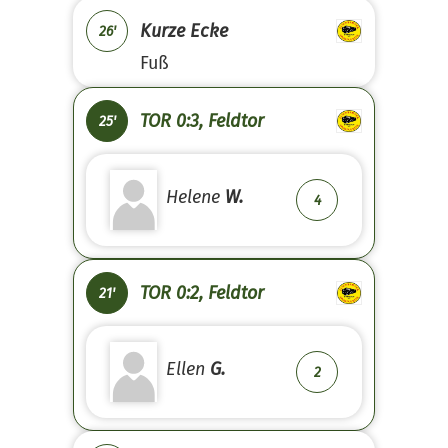
Kurze Ecke
26'
Fuß
TOR 0:3, Feldtor
25'
Helene
W.
4
TOR 0:2, Feldtor
21'
Ellen
G.
2