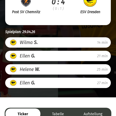
0 : 4
( 0 : 1 )
Post SV Chemnitz
ESV Dresden
Spielplan: 29.04.26
Wilma
S.
14 min
Ellen
G.
21 min
Helene
W.
25 min
Ellen
G.
27 min
Ticker
Tabelle
Aufstellung