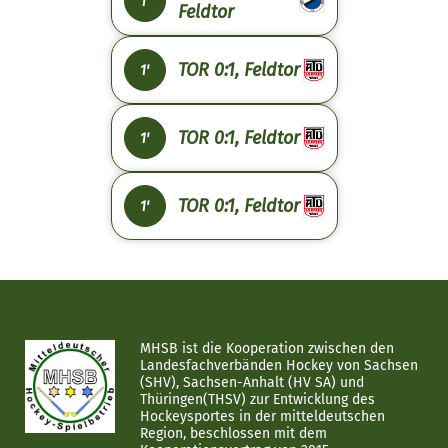
1'
Feldtor
TOR 0:1, Feldtor
1'
TOR 0:1, Feldtor
1'
TOR 0:1, Feldtor
1'
MHSB ist die Kooperation zwischen den
Landesfachverbänden Hockey von Sachsen
(SHV), Sachsen-Anhalt (HV SA) und
Thüringen(THSV) zur Entwicklung des
Hockeysportes in der mitteldeutschen
Region, beschlossen mit dem