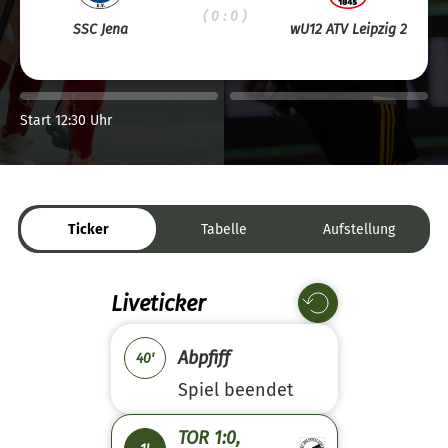
( 0 : 0 )
SSC Jena
wU12 ATV Leipzig 2
Start 12:30 Uhr
Ticker
Tabelle
Aufstellung
Liveticker
Abpfiff
40'
Spiel beendet
TOR 1:0,