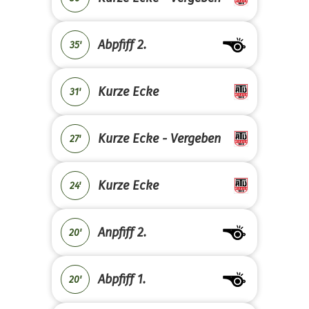
Abpfiff 2.
35'
Kurze Ecke
31'
Kurze Ecke - Vergeben
27'
Kurze Ecke
24'
Anpfiff 2.
20'
Abpfiff 1.
20'