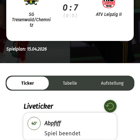
0 : 7
SG
ATV Leipzig II
( 0 : 5 )
Tresenwald/Chemni
tz
Spielplan: 15.04.2026
Ticker
Tabelle
Aufstellung
Liveticker
Abpfiff
40'
Spiel beendet