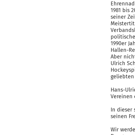
Ehrennade
1981 bis 
seiner Z
Meisterti
Verbandsl
politisch
1990er Ja
Hallen-Re
Aber nich
Ulrich Sc
Hockeyspi
geliebten
Hans-Ulri
Vereinen 
In dieser
seinen Fr
Wir werd