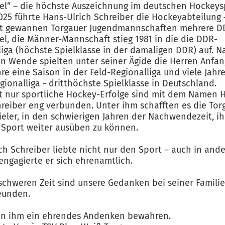
l“ – die höchste Auszeichnung im deutschen Hockeys
2025 führte Hans-Ulrich Schreiber die Hockeyabteilung 
eit gewannen Torgauer Jugendmannschaften mehrere D
tel, die Männer-Mannschaft stieg 1981 in die die DDR-
iga (höchste Spielklasse in der damaligen DDR) auf. N
en Wende spielten unter seiner Ägide die Herren Anfan
hre eine Saison in der Feld-Regionalliga und viele Jahre
gionalliga - dritthöchste Spielklasse in Deutschland.
t nur sportliche Hockey-Erfolge sind mit dem Namen 
hreiber eng verbunden. Unter ihm schafften es die Tor
eler, in den schwierigen Jahren der Nachwendezeit, i
 Sport weiter ausüben zu können.
ch Schreiber liebte nicht nur den Sport – auch in and
engagierte er sich ehrenamtlich.
 schweren Zeit sind unsere Gedanken bei seiner Famili
eunden.
en ihm ein ehrendes Andenken bewahren.