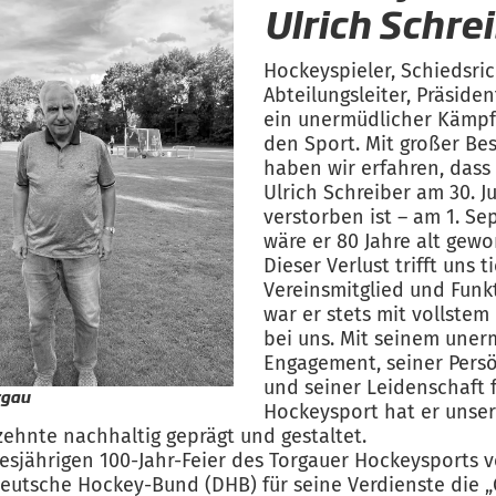
Ulrich Schre
Hockeyspieler, Schiedsric
Abteilungsleiter, Präsiden
ein unermüdlicher Kämpf
den Sport. Mit großer Be
haben wir erfahren, dass
Ulrich Schreiber am 30. Ju
verstorben ist – am 1. S
wäre er 80 Jahre alt gewo
Dieser Verlust trifft uns ti
Vereinsmitglied und Funk
war er stets mit vollstem
bei uns. Mit seinem uner
Engagement, seiner Persö
und seiner Leidenschaft 
rgau
Hockeysport hat er unser
zehnte nachhaltig geprägt und gestaltet.
iesjährigen 100-Jahr-Feier des Torgauer Hockeysports v
eutsche Hockey-Bund (DHB) für seine Verdienste die 