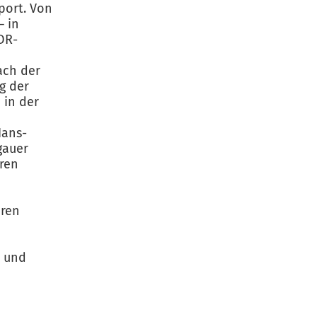
port. Von
– in
DR-
ach der
g der
 in der
Hans-
gauer
hren
eren
e und