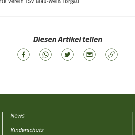
te Verein TSV Blau-Weiß Torgau
Diesen Artikel teilen
News
Kinderschutz