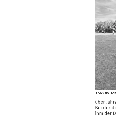
TSV BW To
über Jahr
Bei der d
ihm der D