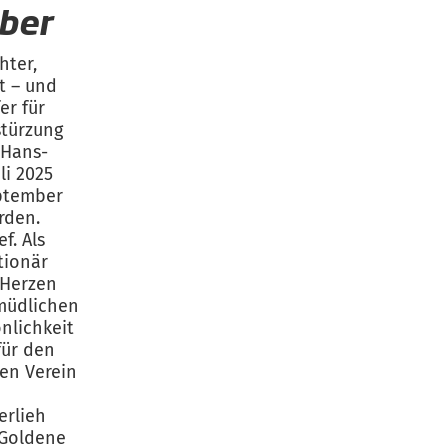
iber
hter,
t – und
er für
stürzung
 Hans-
li 2025
eptember
rden.
ef. Als
tionär
 Herzen
müdlichen
nlichkeit
für den
en Verein
erlieh
„Goldene