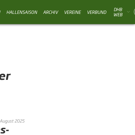
DHB
N
HALLENSAISON
ARCHIV
VEREINE
VERBUND
WEB
er
 August 2025
s-