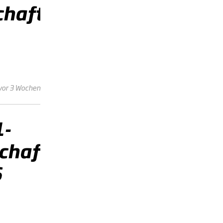
chaft
vor 3 Wochen
1-
chaften
6