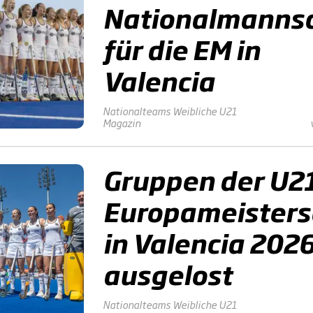
Nationalmanns
für die EM in
Valencia
Nationalteams
Weibliche U21
Magazin
Gruppen der U2
Europameisters
in Valencia 202
ausgelost
Nationalteams
Weibliche U21