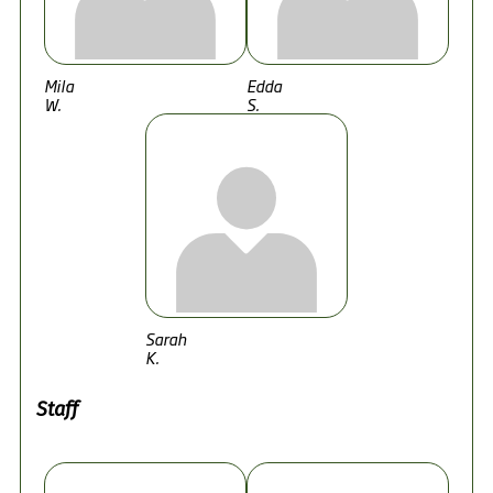
Mila
Edda
W.
S.
Sarah
K.
Staff