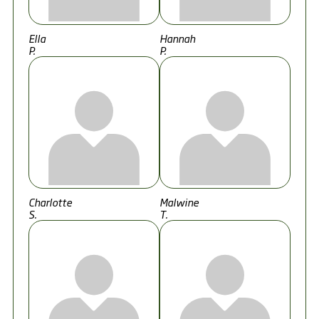
Ella
Hannah
P.
P.
Charlotte
Malwine
S.
T.