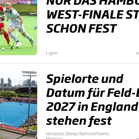
WEST-FINALE S
SCHON FEST
Ligen
v
Spielorte und
Datum für Feld
2027 in England
stehen fest
Honamas
Danas
Nationalteams
Magazin
v