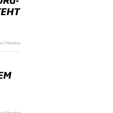
TEHT
or 2 Monaten
-EM
or 6 Monaten