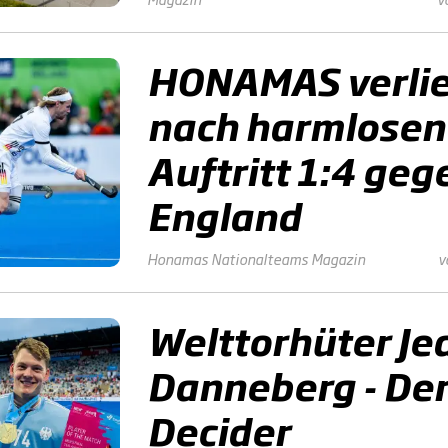
HONAMAS verli
nach harmlosen
Auftritt 1:4 geg
England
Honamas
Nationalteams
Magazin
v
Welttorhüter Je
Danneberg - De
Decider