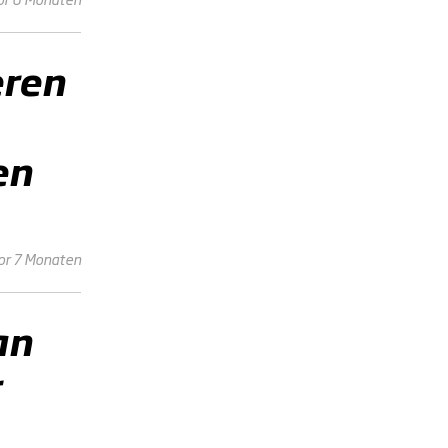
eren
en
or 7 Monaten
an
r