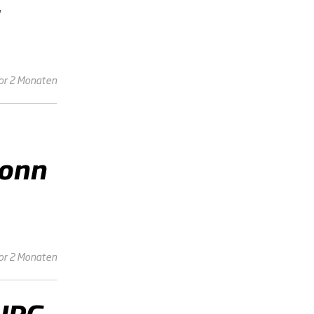
or 2 Monaten
Bonn
or 2 Monaten
URG-