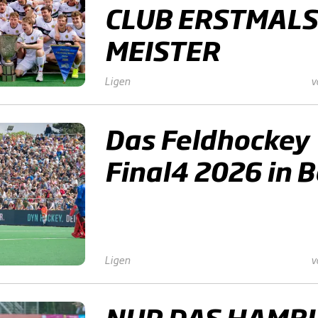
CLUB ERSTMALS
MEISTER
Ligen
v
Das Feldhockey
Final4 2026 in 
Ligen
v
NUR DAS HAMB